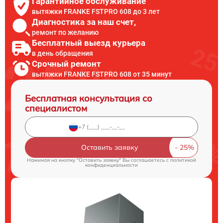
Гарантийное обслуживание
вытяжки FRANKE FSTPRO 608 до 3 лет
Диагностика за наш счет,
ремонт по желанию
Бесплатный выезд курьера
в день обращения
Срочный ремонт
вытяжки FRANKE FSTPRO 608 от 35 минут
Бесплатная консультация со
специалистом
Оставить заявку
Нажимая на кнопку "Оставить заявку" Вы соглашаетесь c
политикой
конфиденциальности