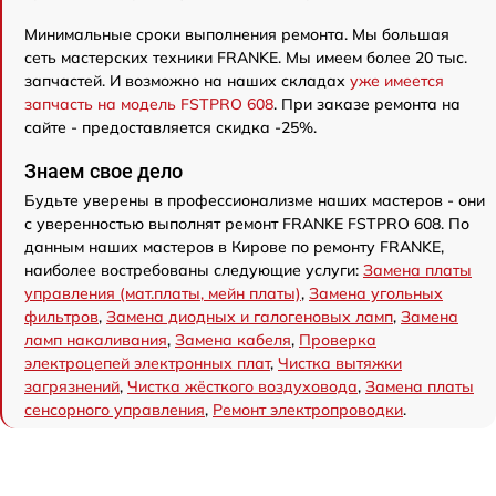
Минимальные сроки выполнения ремонта. Мы большая
сеть мастерских техники FRANKE. Мы имеем более 20 тыс.
запчастей. И возможно на наших складах
уже имеется
запчасть на модель FSTPRO 608
. При заказе ремонта на
сайте - предоставляется скидка -25%.
Знаем свое дело
Будьте уверены в профессионализме наших мастеров - они
с уверенностью выполнят ремонт FRANKE FSTPRO 608. По
данным наших мастеров в Кирове по ремонту FRANKE,
наиболее востребованы следующие услуги:
Замена платы
управления (мат.платы, мейн платы)
,
Замена угольных
фильтров
,
Замена диодных и галогеновых ламп
,
Замена
ламп накаливания
,
Замена кабеля
,
Проверка
электроцепей электронных плат
,
Чистка вытяжки
загрязнений
,
Чистка жёсткого воздуховода
,
Замена платы
сенсорного управления
,
Ремонт электропроводки
.