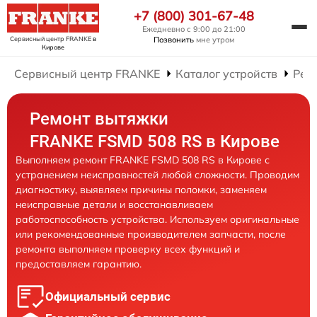
+7 (800) 301-67-48
Ежедневно с 9:00 до 21:00
Сервисный центр FRANKE
в
Позвонить
мне утром
Кирове
Сервисный центр FRANKE
Каталог устройств
Рем
Ремонт вытяжки
FRANKE FSMD 508 RS в Кирове
Выполняем ремонт FRANKE FSMD 508 RS в Кирове с
устранением неисправностей любой сложности. Проводим
диагностику, выявляем причины поломки, заменяем
неисправные детали и восстанавливаем
работоспособность устройства. Используем оригинальные
или рекомендованные производителем запчасти, после
ремонта выполняем проверку всех функций и
предоставляем гарантию.
Официальный сервис