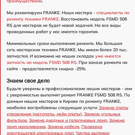
преимуществами
.
Мы ремонтируем FRANKE. Наши мастера -
специалисты по
ремонту техники FRANKE
. Восстановить модель FSMD 508
RS для мастеров не будет новой задачей. На все виды
проведенных работ у нас имеется гарантия.
Минимальные сроки выполнения ремонта. Мы большая
сеть мастерских техники FRANKE. Мы имеем более 20 тыс.
запчастей. И возможно на наших складах
уже имеется
запчасть на модель FSMD 508 RS
. При заказе ремонта на
сайте - предоставляется скидка -25%.
Знаем свое дело
Будьте уверены в профессионализме наших мастеров - они
с уверенностью выполнят ремонт FRANKE FSMD 508 RS. По
данным наших мастеров в Кирове по ремонту FRANKE,
наиболее востребованы следующие услуги:
Замена платы
управления (мат.платы, мейн платы)
,
Замена угольных
фильтров
,
Замена диодных и галогеновых ламп
,
Замена
ламп накаливания
,
Замена кабеля
,
Проверка
электроцепей электронных плат
,
Чистка вытяжки