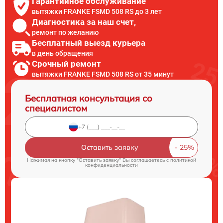
Гарантийное обслуживание
вытяжки FRANKE FSMD 508 RS до 3 лет
Диагностика за наш счет,
ремонт по желанию
Бесплатный выезд курьера
в день обращения
Срочный ремонт
вытяжки FRANKE FSMD 508 RS от 35 минут
Бесплатная консультация со
специалистом
Оставить заявку
Нажимая на кнопку "Оставить заявку" Вы соглашаетесь c
политикой
конфиденциальности