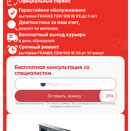
Официальный сервис
Гарантийное обслуживание
вытяжки FRANKE FDW 908 IB XS до 3 лет
Диагностика за наш счет,
ремонт по желанию
Бесплатный выезд курьера
в день обращения
Срочный ремонт
вытяжки FRANKE FDW 908 IB XS от 35 минут
Бесплатная консультация со
специалистом
Оставить заявку
Нажимая на кнопку "Оставить заявку" Вы соглашаетесь c
политикой
конфиденциальности