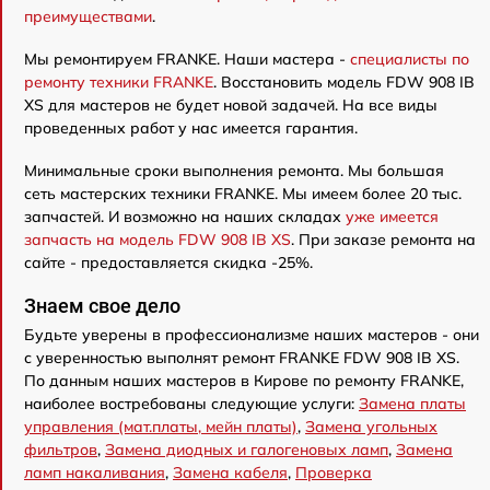
преимуществами
.
Мы ремонтируем FRANKE. Наши мастера -
специалисты по
ремонту техники FRANKE
. Восстановить модель FDW 908 IB
XS для мастеров не будет новой задачей. На все виды
проведенных работ у нас имеется гарантия.
Минимальные сроки выполнения ремонта. Мы большая
сеть мастерских техники FRANKE. Мы имеем более 20 тыс.
запчастей. И возможно на наших складах
уже имеется
запчасть на модель FDW 908 IB XS
. При заказе ремонта на
сайте - предоставляется скидка -25%.
Знаем свое дело
Будьте уверены в профессионализме наших мастеров - они
с уверенностью выполнят ремонт FRANKE FDW 908 IB XS.
По данным наших мастеров в Кирове по ремонту FRANKE,
наиболее востребованы следующие услуги:
Замена платы
управления (мат.платы, мейн платы)
,
Замена угольных
фильтров
,
Замена диодных и галогеновых ламп
,
Замена
ламп накаливания
,
Замена кабеля
,
Проверка