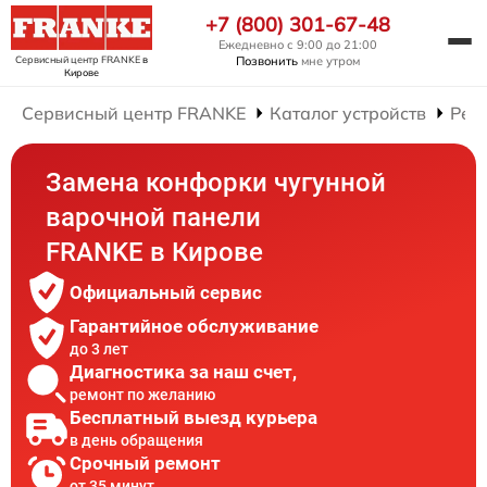
+7 (800) 301-67-48
Ежедневно с 9:00 до 21:00
Сервисный центр FRANKE
в
Позвонить
мне утром
Кирове
Сервисный центр FRANKE
Каталог устройств
Рем
Замена конфорки чугунной
варочной панели
FRANKE в Кирове
Официальный сервис
Гарантийное обслуживание
до 3 лет
Диагностика за наш счет,
ремонт по желанию
Бесплатный выезд курьера
в день обращения
Срочный ремонт
от 35 минут