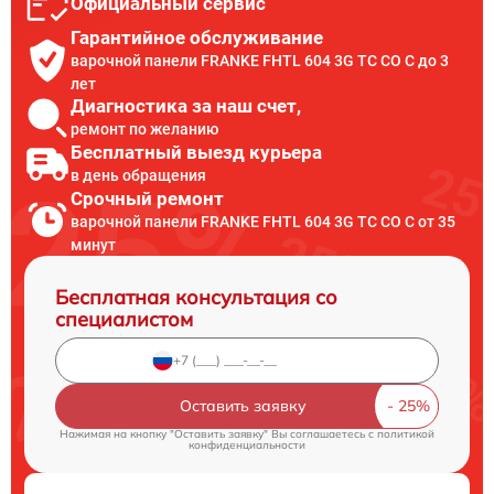
Официальный сервис
Гарантийное обслуживание
варочной панели FRANKE FHTL 604 3G TC CO C до 3
лет
Диагностика за наш счет,
ремонт по желанию
Бесплатный выезд курьера
в день обращения
Срочный ремонт
варочной панели FRANKE FHTL 604 3G TC CO C от 35
минут
Бесплатная консультация со
специалистом
Оставить заявку
Нажимая на кнопку "Оставить заявку" Вы соглашаетесь c
политикой
конфиденциальности