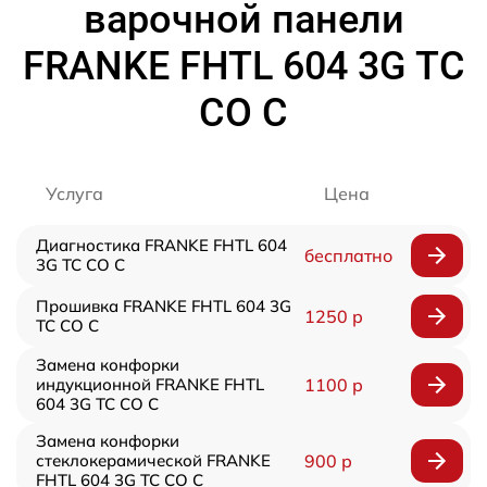
варочной панели
FRANKE FHTL 604 3G TC
CO C
Услуга
Цена
Диагностика FRANKE FHTL 604
бесплатно
3G TC CO C
Прошивка FRANKE FHTL 604 3G
1250 р
TC CO C
Замена конфорки
индукционной FRANKE FHTL
1100 р
604 3G TC CO C
Замена конфорки
стеклокерамической FRANKE
900 р
FHTL 604 3G TC CO C