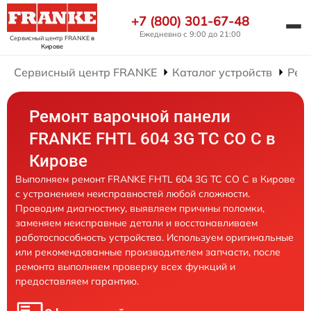
+7 (800) 301-67-48
Ежедневно с 9:00 до 21:00
Сервисный центр FRANKE
в
Кирове
Сервисный центр FRANKE
Каталог устройств
Рем
Ремонт варочной панели
FRANKE FHTL 604 3G TC CO C в
Кирове
Выполняем ремонт FRANKE FHTL 604 3G TC CO C в Кирове
с устранением неисправностей любой сложности.
Проводим диагностику, выявляем причины поломки,
заменяем неисправные детали и восстанавливаем
работоспособность устройства. Используем оригинальные
или рекомендованные производителем запчасти, после
ремонта выполняем проверку всех функций и
предоставляем гарантию.