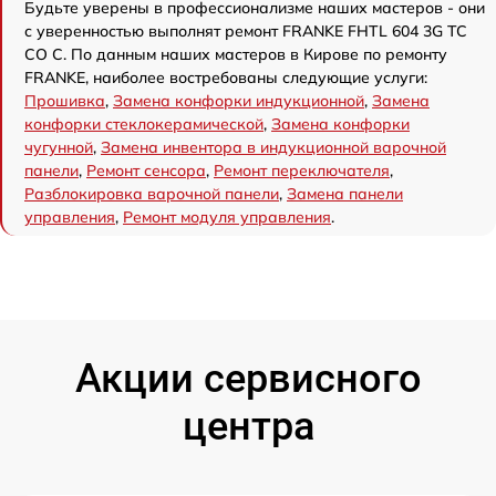
Будьте уверены в профессионализме наших мастеров - они
с уверенностью выполнят ремонт FRANKE FHTL 604 3G TC
CO C. По данным наших мастеров в Кирове по ремонту
FRANKE, наиболее востребованы следующие услуги:
Прошивка
,
Замена конфорки индукционной
,
Замена
конфорки стеклокерамической
,
Замена конфорки
чугунной
,
Замена инвентора в индукционной варочной
панели
,
Ремонт сенсора
,
Ремонт переключателя
,
Разблокировка варочной панели
,
Замена панели
управления
,
Ремонт модуля управления
.
Акции сервисного
центра