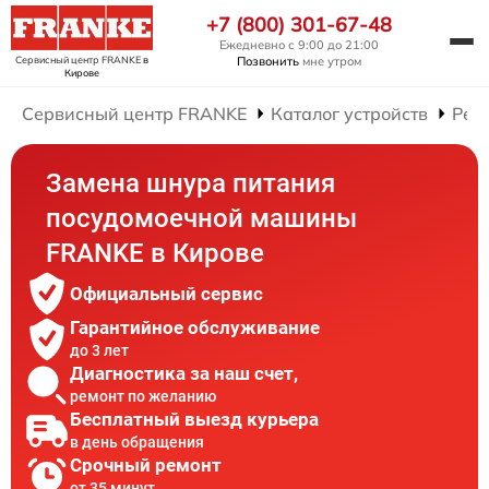
+7 (800) 301-67-48
Ежедневно с 9:00 до 21:00
Сервисный центр FRANKE
в
Позвонить
мне утром
Кирове
Сервисный центр FRANKE
Каталог устройств
Рем
Замена шнура питания
посудомоечной машины
FRANKE в Кирове
Официальный сервис
Гарантийное обслуживание
до 3 лет
Диагностика за наш счет,
ремонт по желанию
Бесплатный выезд курьера
в день обращения
Срочный ремонт
от 35 минут