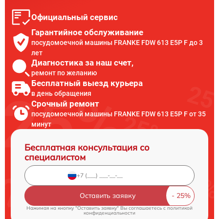
Официальный сервис
Гарантийное обслуживание
посудомоечной машины FRANKE FDW 613 E5P F до 3
лет
Диагностика за наш счет,
ремонт по желанию
Бесплатный выезд курьера
в день обращения
Срочный ремонт
посудомоечной машины FRANKE FDW 613 E5P F от 35
минут
Бесплатная консультация со
специалистом
Оставить заявку
Нажимая на кнопку "Оставить заявку" Вы соглашаетесь c
политикой
конфиденциальности