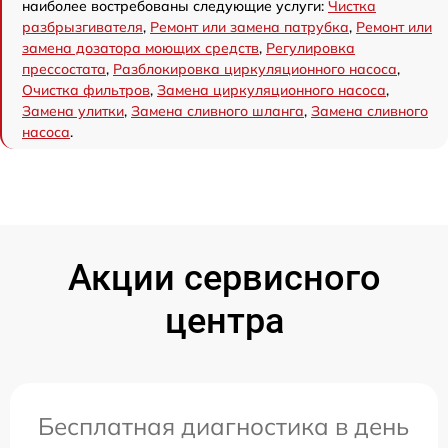
наиболее востребованы следующие услуги:
Чистка
разбрызгивателя
,
Ремонт или замена патрубка
,
Ремонт или
замена дозатора моющих средств
,
Регулировка
прессостата
,
Разблокировка циркуляционного насоса
,
Очистка фильтров
,
Замена циркуляционного насоса
,
Замена улитки
,
Замена сливного шланга
,
Замена сливного
насоса
.
Акции сервисного
центра
Бесплатная диагностика в день