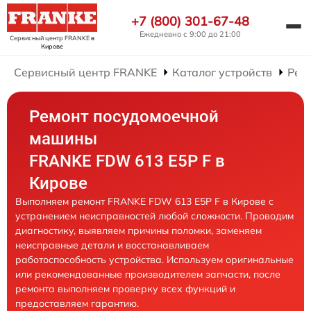
+7 (800) 301-67-48
Ежедневно с 9:00 до 21:00
Сервисный центр FRANKE
в
Кирове
Сервисный центр FRANKE
Каталог устройств
Рем
Ремонт посудомоечной
машины
FRANKE FDW 613 E5P F в
Кирове
Выполняем ремонт FRANKE FDW 613 E5P F в Кирове с
устранением неисправностей любой сложности. Проводим
диагностику, выявляем причины поломки, заменяем
неисправные детали и восстанавливаем
работоспособность устройства. Используем оригинальные
или рекомендованные производителем запчасти, после
ремонта выполняем проверку всех функций и
предоставляем гарантию.