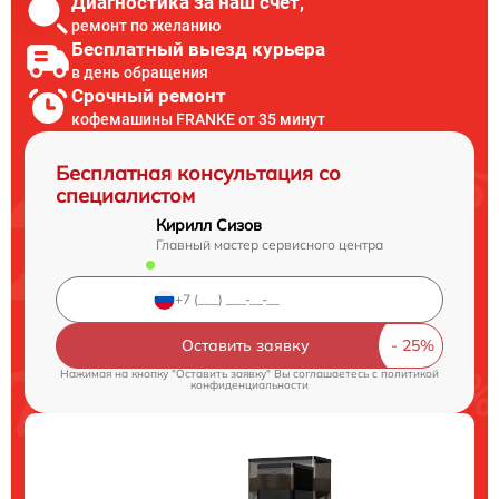
Диагностика за наш счет,
ремонт по желанию
Бесплатный выезд курьера
в день обращения
Срочный ремонт
кофемашины FRANKE от 35 минут
Бесплатная консультация со
специалистом
Кирилл Сизов
Главный мастер сервисного центра
Оставить заявку
Нажимая на кнопку "Оставить заявку" Вы соглашаетесь c
политикой
конфиденциальности