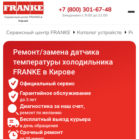
+7 (800) 301-67-48
Ежедневно с 9:00 до 21:00
Сервисный центр FRANKE
в
Кирове
Сервисный центр FRANKE
Каталог устройств
Рем
Ремонт/замена датчика
температуры холодильника
FRANKE в Кирове
Официальный сервис
Гарантийное обслуживание
до 3 лет
Диагностика за наш счет,
ремонт по желанию
Бесплатный выезд курьера
в день обращения
Срочный ремонт
от 35 минут