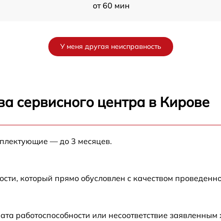
от 60 мин
от 60 мин
У меня другая неисправность
H
от 60 мин
H
от 60 мин
ва сервисного центра в Кирове
от 60 мин
мплектующие — до 3 месяцев.
от 60 мин
H
от 60 мин
ости, который прямо обусловлен с качеством проведенн
от 60 мин
ата работоспособности или несоответствие заявленным