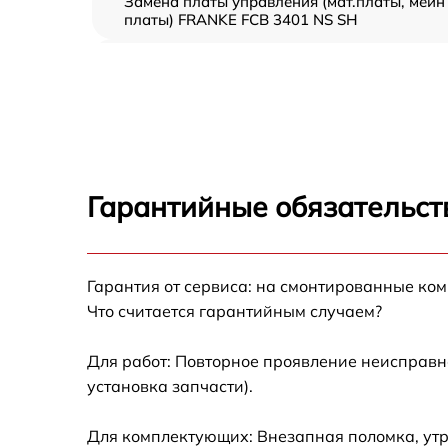
Замена платы управления (мат.платы, мейн
платы) FRANKE FCB 3401 NS SH
Ремонт/замена датчика температуры
FRANKE FCB 3401 NS SH
Замена термостата FRANKE FCB 3401 NS S
Замена усилителей FRANKE FCB 3401 NS S
Гарантийные обязательст
Замена таймера FRANKE FCB 3401 NS SH
Замена электросхемы FRANKE FCB 3401 NS
Гарантия от сервиса: на смонтированные ко
SH
Что считается гарантийным случаем?
Ремонт испарителя FRANKE FCB 3401 NS S
Для работ: Повторное проявление неисправн
установка запчасти).
Устранение засора трубопровода FRANKE
FCB 3401 NS SH
Для комплектующих: Внезапная поломка, утр