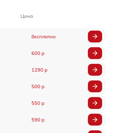
Цена
бесплатно
600 р
1290 р
500 р
550 р
590 р