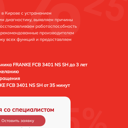
в Кирове с устранением
м диагностику, выявляем причины
восстанавливаем работоспособность
и рекомендованные производителем
рку всех функций и предоставляем
ника FRANKE FCB 3401 NS SH до 3 лет
 желанию
бращения
E FCB 3401 NS SH от 35 минут
я со специалистом
Оставить заявку