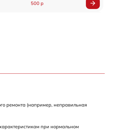
500 р
650 р
500 р
650 р
710 р
590 р
650 р
ого ремонта (например, неправильная
800 р
 характеристикам при нормальном