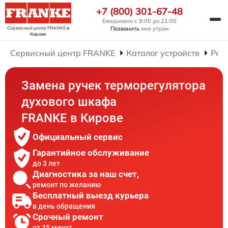
+7 (800) 301-67-48
Ежедневно с 9:00 до 21:00
Сервисный центр FRANKE
в
Позвонить
мне утром
Кирове
Сервисный центр FRANKE
Каталог устройств
Рем
Замена ручек терморегулятора
духового шкафа
FRANKE в Кирове
Официальный сервис
Гарантийное обслуживание
до 3 лет
Диагностика за наш счет,
ремонт по желанию
Бесплатный выезд курьера
в день обращения
Срочный ремонт
от 35 минут