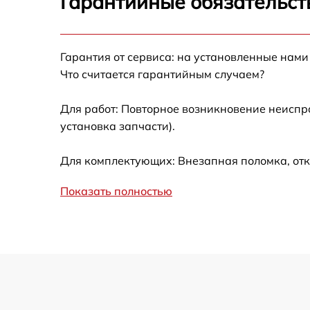
Гарантийные обязательст
Замена шнура питания FRANKE TL 86 M XS
Гарантия от сервиса: на установленные нами
Замена термодатчика FRANKE TL 86 M XS
Что считается гарантийным случаем?
Замена панели управления FRANKE TL 86 
XS
Для работ: Повторное возникновение неиспр
установка запчасти).
Для комплектующих: Внезапная поломка, отк
Показать полностью