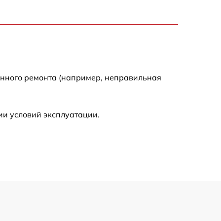
500 р
900 р
1500 р
енного ремонта (например, неправильная
ии условий эксплуатации.