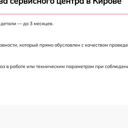
ва сервисного центра в Кирове
от 60 мин
 детали — до 3 месяцев.
от 60 мин
M
от 60 мин
авности, который прямо обусловлен с качеством провед
аз в работе или техническим параметрам при соблюден